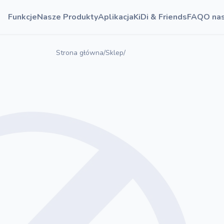
Funkcje
Nasze Produkty
Aplikacja
KiDi & Friends
FAQ
O na
Strona główna
/
Sklep
/