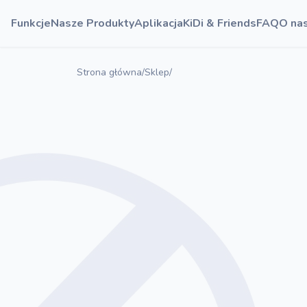
Funkcje
Nasze Produkty
Aplikacja
KiDi & Friends
FAQ
O na
Strona główna
/
Sklep
/